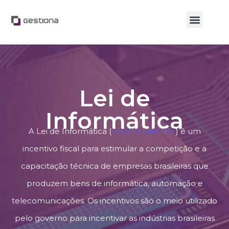
Calculadora Lei do Bem
Grupo Internacional
Trabalhe Conosco
Lei de
Informática
A Lei de Informática (
Lei n° 8.248/1991
) é um
incentivo fiscal para estimular a competição e a
capacitação técnica de empresas brasileiras que
produzem bens de informática, automação e
telecomunicações. Os incentivos são o meio utilizado
pelo governo para incentivar as indústrias brasileiras