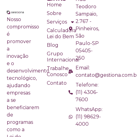
Home
Teodoro
Sobre
Sampaio,
Nosso
2.767 -
Serviços
compromisso
Pinheiros,
Calculadora
é
São
Lei do Bem
promover
Paulo-SP
Blog
a
05405-
Grupo
inovação
250
Internacional
e o
Email:
Trabalhe
desenvolvimento
Conosco
contato@gestiona.com.b
tecnológico,
Contato
Telefone:
ajudando
(11) 4306-
empresas
7600
a se
beneficiarem
WhatsApp:
de
(11) 98629-
programas
4000
como a
Lei do