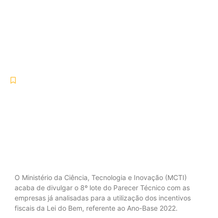
MCTI divulga o 8º Lote do
parecer técnico do ano base
2022 da Lei do Bem
-
-
Blog
fevereiro 12, 2025
No Comments
O Ministério da Ciência, Tecnologia e Inovação (MCTI)
acaba de divulgar o 8º lote do Parecer Técnico com as
empresas já analisadas para a utilização dos incentivos
fiscais da Lei do Bem, referente ao Ano-Base 2022.