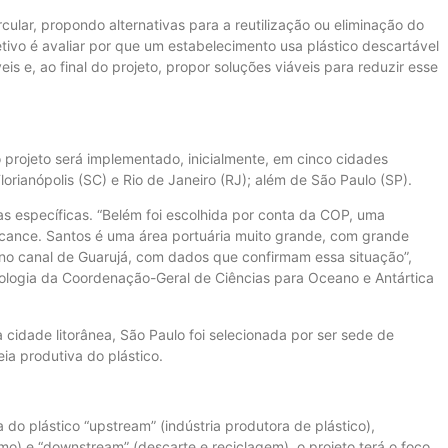
ular, propondo alternativas para a reutilização ou eliminação do
tivo é avaliar por que um estabelecimento usa plástico descartável
is e, ao final do projeto, propor soluções viáveis para reduzir esse
 projeto será implementado, inicialmente, em cinco cidades
lorianópolis (SC) e Rio de Janeiro (RJ); além de São Paulo (SP).
as específicas. “Belém foi escolhida por conta da COP, uma
alcance. Santos é uma área portuária muito grande, com grande
e no canal de Guarujá, com dados que confirmam essa situação”,
cnologia da Coordenação-Geral de Ciências para Oceano e Antártica
 cidade litorânea, São Paulo foi selecionada por ser sede de
a produtiva do plástico.
 do plástico “upstream” (indústria produtora de plástico),
mo) e “downstream” (descarte e reciclagem), o projeto terá o foco