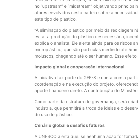
no “upstream” e “midstream” objetivando principalm
atores envolvidos nesta cadeia sobre a necessida
este tipo de plástico.
“A eliminação do plástico por meio da reciclagem não 
evitar a produção do plástico desnecessário, incent
explica o analista. Ele alerta ainda para os riscos 
microplástico, que são partículas medindo até 5mm
moluscos, chegando até o ser humano. Esse efeito 
Impacto global e cooperação internacional
A iniciativa faz parte do GEF-8 e conta com a part
coordenação e na execução do projeto, oferecendo
aporte financeiro direto. A contribuição do Ministé
Como parte da estrutura de governança, será cria
indústria, que permitirá a troca de ideias e o des
do uso de plástico.
Cenário global e desafios futuros
A UNESCO alerta que, se nenhuma ação for tomada,