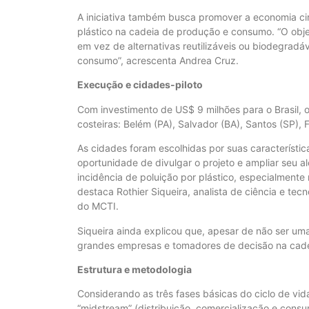
A iniciativa também busca promover a economia circ
plástico na cadeia de produção e consumo. “O obje
em vez de alternativas reutilizáveis ou biodegradáve
consumo”, acrescenta Andrea Cruz.
Execução e cidades-piloto
Com investimento de US$ 9 milhões para o Brasil, o
costeiras: Belém (PA), Salvador (BA), Santos (SP), F
As cidades foram escolhidas por suas característic
oportunidade de divulgar o projeto e ampliar seu 
incidência de poluição por plástico, especialment
destaca Rothier Siqueira, analista de ciência e te
do MCTI.
Siqueira ainda explicou que, apesar de não ser uma
grandes empresas e tomadores de decisão na cadei
Estrutura e metodologia
Considerando as três fases básicas do ciclo de vida
“midstream” (distribuição, comercialização e consu